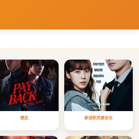
偿还
新进职员姜会长