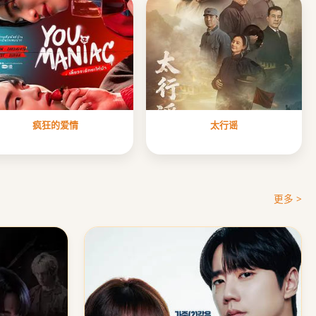
疯狂的爱情
太行谣
后室
更多 >