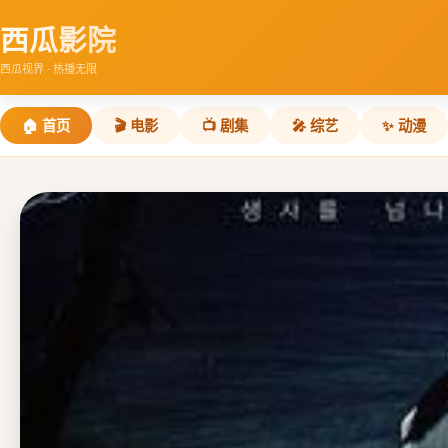
西瓜影院
西瓜视界 · 热播无限
🏠 首页
🎬 电影
📺 剧集
🎤 综艺
✨ 动漫