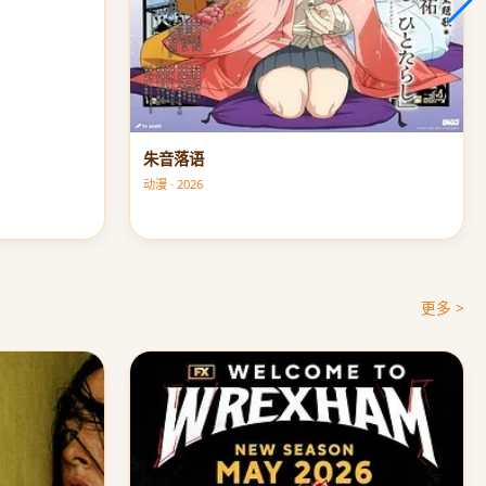
朱音落语
动漫 · 2026
更多 >