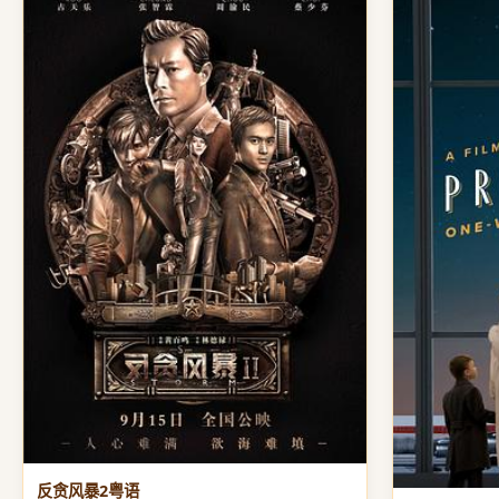
反贪风暴2粤语