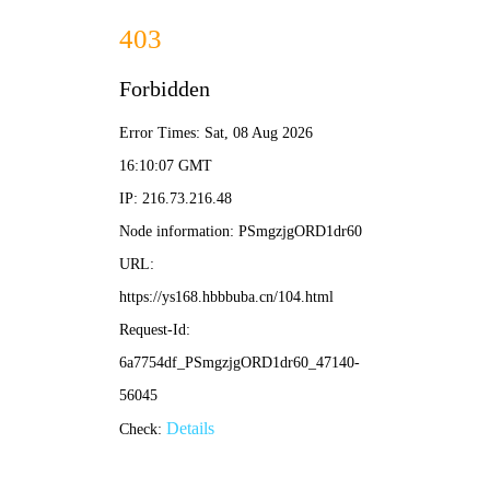
西瓜影院
西瓜视界 · 热播无限
🏠 首页
🎬 电影
📺 剧集
🎤 综艺
✨ 动漫
偿还
新进职
员姜会
长
后室
欢迎来到雷克瑟姆
疯狂的
太行谣
爱情